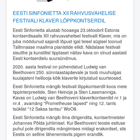
EESTI SINFONIETTA XII RAHVUSVAHELISE
FESTIVALI KLAVER LÕPPKONTSERDIL
Eesti Sinfonietta alustab hooaega 23.oktoobril Estonia
kontserdisaalis XII rahvusvahelisel festivalil Klaver, mis on
juba möödunud sajandi lõpust igal teisel sügisel toonud
Tallinnasse maailma pianistide eliidi. Nädalase festivali
sisutihe ja kunstilist tipptaset näitav kava on olnud aastaid
Eesti kontserdielu suursündmus.
2020. aasta festival on pühendatud Ludwig van
Beethoveni 250. sünniaastapäevale ja toob muuhulgas
kuulajateni helilooja kõik klaverile kirjutatud suurteosed.
Eesti Sinfonietta mängib festivali lõppkontserdil koos meie
tippinterpreetide, Sten Heinoja ja Sten Lassmanniga.
Kavas on Ludwig van Beethoveni klaverikontserdid nr.1 ja
nr.4 , avamäng "Prometheuse lapsed" ning 12. tants
tsüklist "12 Saksa tantsu" WoO8.
Eesti Sinfonietta mängib ilma dirigendita, kontsertmeister
Johannes Põlda juhtimisel. Kui Beethoveni teoste esituse
puhul pole dirigendita mängimises midagi erakordset, siis
Eestis on selline lähenemisviis pigem erandlik.