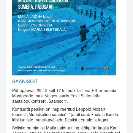
SAANISÕIT
Pühapäeval, 29.12 kell 17 toimub Tallinna Filharmoonia
Mustpeade maja Valges saalis Eesti Sinfonietta
aastalõpukontsert „Saanisõit”.
Kontserdi pealkiri on inspireeritud Leopold Mozarti
teosest „Muusikaline saanisõit” ja nii saab kuulaja liuelda
läbi lumiste muusikaväljade Eestist eemale ja tagasi.
Solistid on pianist Maila Laidna ning löökpillimängija Karl
Johann Lattikas, kes lisaks tuntud löökpillidele mängib sel