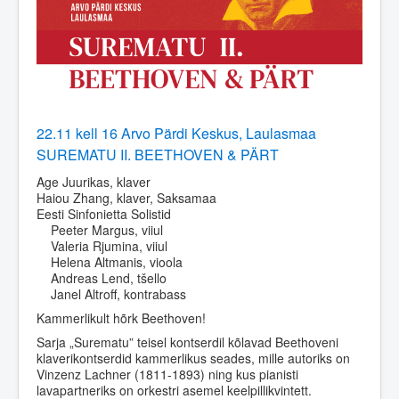
22.11 kell 16 Arvo Pärdi Keskus, Laulasmaa
SUREMATU II. BEETHOVEN & PÄRT
Age Juurikas, klaver
Haiou Zhang, klaver, Saksamaa
Eesti Sinfonietta Solistid
Peeter Margus, viiul
Valeria Rjumina, viiul
Helena Altmanis, vioola
Andreas Lend, tšello
Janel Altroff, kontrabass
Kammerlikult hõrk Beethoven!
Sarja „Surematu” teisel kontserdil kõlavad Beethoveni
klaverikontserdid kammerlikus seades, mille autoriks on
Vinzenz Lachner (1811-1893) ning kus pianisti
lavapartneriks on orkestri asemel keelpillikvintett.