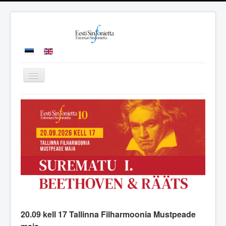
Toggle
Navigation
ESILEHT
ORKESTER
KONTSERDID
MEEDIA
KONTAKT
20.09 kell 17 Tallinna Filharmoonia Mustpeade