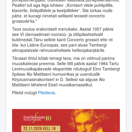
Pealkiri tuli aga liiga lohisev: „Kontsert viiele puhkpillile,
klaverile, löökpillidele ja keelpillidele”. Siis torkas mulle
pähe, et kunagi nimetati selliseid teoseid concerto
grossode'ks."
Teos osutus erakordselt menukaks. Aastal 1957 pälvis
see VI ülemaailmsel noorsoo- ja üliõpilasfestivalil
kuldmedali.Tänu sellele kanti Concerto grossot ette nii
Ida- kui Lääne-Euroopas, see pani aluse Tambergi
silmapaistvale rahvusvahelisele heliloojakarjäärile.
Tänasel õhtul kõlab teinegi teos, mis on võitnud parima
muusikateose preemia. Selle tiitli pälvis aastal 1984 Tartu
Levimuusikapäevade ekspertide nõukogult Eino Tambergi
õpilase Alo Mattiiseni humoorikas ja uuenduslik
Kirjutusmasinakontsert in D. Sellest sai alguse Alo
Mattiiseni tähelend Eesti muusikamaastikul.
Piletid müügil
Piletilevis
.