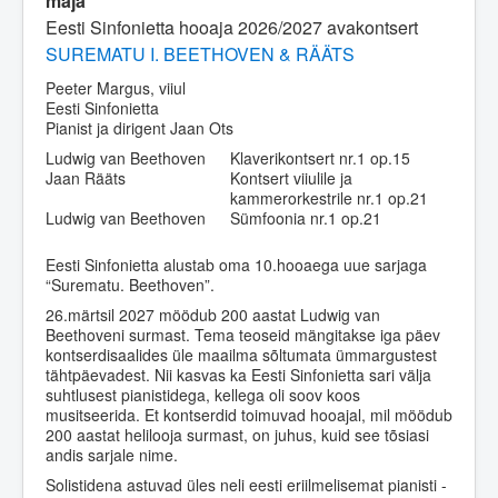
maja
Eesti Sinfonietta hooaja 2026/2027 avakontsert
SUREMATU I. BEETHOVEN & RÄÄTS
Peeter Margus, viiul
Eesti Sinfonietta
Pianist ja dirigent Jaan Ots
Ludwig van Beethoven
Klaverikontsert nr.1 op.15
Jaan Rääts
Kontsert viiulile ja
kammerorkestrile nr.1 op.21
Ludwig van Beethoven
Sümfoonia nr.1 op.21
Eesti Sinfonietta alustab oma 10.hooaega uue sarjaga
“Surematu. Beethoven”.
26.märtsil 2027 möödub 200 aastat Ludwig van
Beethoveni surmast. Tema teoseid mängitakse iga päev
kontserdisaalides üle maailma sõltumata ümmargustest
tähtpäevadest. Nii kasvas ka Eesti Sinfonietta sari välja
suhtlusest pianistidega, kellega oli soov koos
musitseerida. Et kontserdid toimuvad hooajal, mil möödub
200 aastat helilooja surmast, on juhus, kuid see tõsiasi
andis sarjale nime.
Solistidena astuvad üles neli eesti eriilmelisemat pianisti -