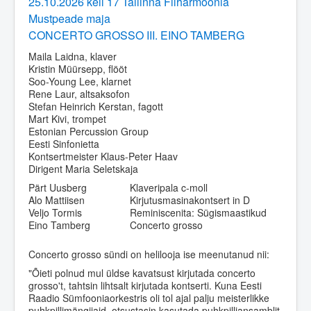
25.10.2026 kell 17 Tallinna Filharmoonia
Mustpeade maja
CONCERTO GROSSO III. EINO TAMBERG
Maila Laidna, klaver
Kristin Müürsepp, flööt
Soo-Young Lee, klarnet
Rene Laur, altsaksofon
Stefan Heinrich Kerstan, fagott
Mart Kivi, trompet
Estonian Percussion Group
Eesti Sinfonietta
Kontsertmeister Klaus-Peter Haav
Dirigent Maria Seletskaja
Pärt Uusberg
Klaveripala c-moll
Alo Mattiisen
Kirjutusmasinakontsert in D
Veljo Tormis
Reminiscenita: Sügismaastikud
Eino Tamberg
Concerto grosso
Concerto grosso sündi on helilooja ise meenutanud nii:
"Õieti polnud mul üldse kavatsust kirjutada concerto
grosso't, tahtsin lihtsalt kirjutada kontserti. Kuna Eesti
Raadio Sümfooniaorkestris oli tol ajal palju meisterlikke
puhkpillimängijaid, otsustasin kasutada puhkpilliansamblit.