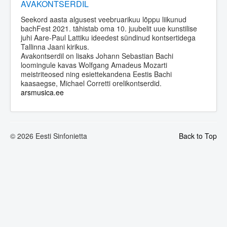
AVAKONTSERDIL
Seekord aasta algusest veebruarikuu lõppu liikunud
bachFest 2021. tähistab oma 10. juubelit uue kunstilise
juhi Aare-Paul Lattiku ideedest sündinud kontsertidega
Tallinna Jaani kirikus.
Avakontserdil on lisaks Johann Sebastian Bachi
loomingule kavas Wolfgang Amadeus Mozarti
meistriteosed ning esiettekandena Eestis Bachi
kaasaegse, Michael Corretti orelikontserdid.
arsmusica.ee
© 2026 Eesti Sinfonietta
Back to Top